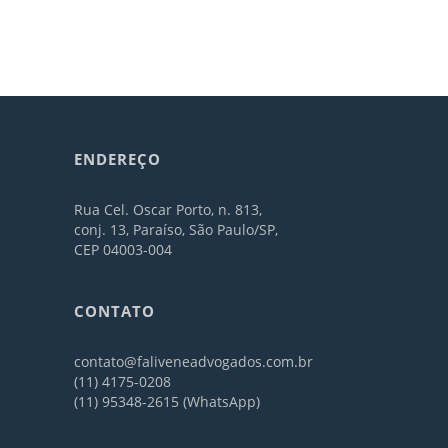
ENDEREÇO
Rua Cel. Oscar Porto, n. 813,
conj. 13, Paraíso, São Paulo/SP,
CEP 04003-004
CONTATO
contato@faliveneadvogados.com.br
(11) 4175-0208
(11) 95348-2615 (WhatsApp)