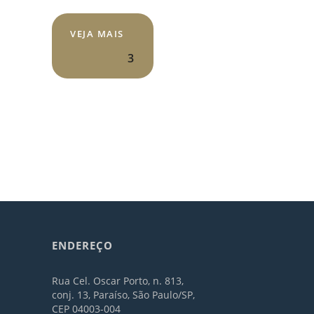
VEJA MAIS
3
ENDEREÇO
Rua Cel. Oscar Porto, n. 813,
conj. 13, Paraíso, São Paulo/SP,
CEP 04003-004