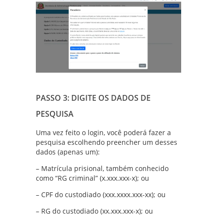
PASSO 3: DIGITE OS DADOS DE
PESQUISA
Uma vez feito o login, você poderá fazer a
pesquisa escolhendo preencher um desses
dados (apenas um):
– Matrícula prisional, também conhecido
como “RG criminal” (x.xxx.xxx-x); ou
– CPF do custodiado (xxx.xxxx.xxx-xx); ou
– RG do custodiado (xx.xxx.xxx-x); ou