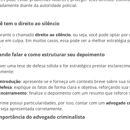
damente diante da autoridade policial.
ê tem o direito ao silêncio
garante o chamado
direito ao silêncio
, ou seja, você pode optar po
ue em culpa. Em muitos casos, essa pode ser a melhor estratégia 
.
ando falar e como estruturar seu depoimento
ver uma tese de defesa sólida e for estratégico prestar esclareci
amente:
Introdução
: apresente-se e forneça um contexto breve sobre sua s
Defesa
: explique os fatos de forma clara e objetiva, reforçando sua 
Encerramento
: finalize o depoimento com um resumo que reforce 
rime possui particularidades, por isso, contar com um
advogado cr
 seja apresentada corretamente.
importância do advogado criminalista