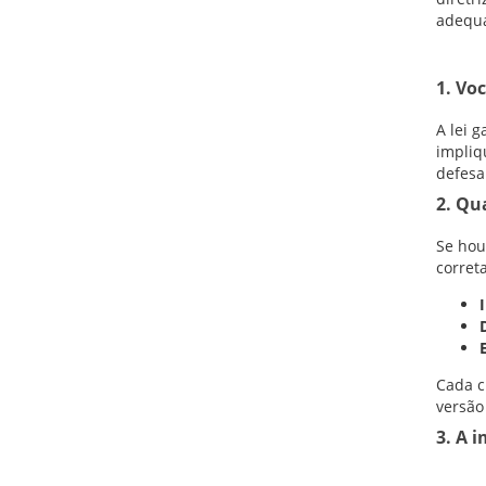
adequa
1. Voc
A lei 
impliq
defesa
2. Qu
Se hou
corret
Cada c
versão
3. A 