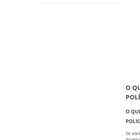
O Q
POL
O QU
POLIC
Se voc
diretr