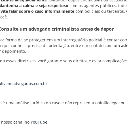
Mantenha a calma e seja respeitoso
com os agentes públicos, ind
Evite falar sobre o caso informalmente
com policiais ou terceiros
você.
Consulte um advogado criminalista antes de depor
or forma de se proteger em um interrogatório policial é contar c
 que conhece precisa de orientação, entre em contato com um
ad
r depoimento.
do essas diretrizes, você garante seus direitos e evita complicaçõe
liveneadvogados.com.br
o é uma análise jurídica do caso e não representa opinião legal ou
 nosso canal no
YouTube
.