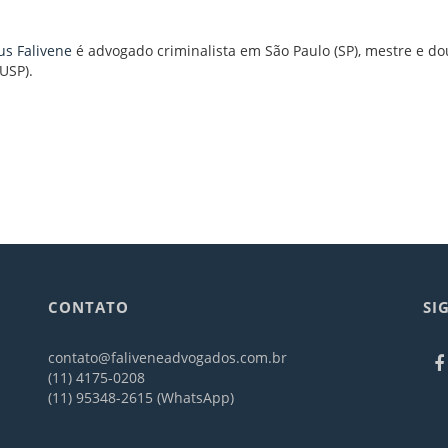
s Falivene
é advogado criminalista em São Paulo (SP), mestre e do
(USP).
CONTATO
SI
contato@faliveneadvogados.com.br
(11) 4175-0208
(11) 95348-2615 (WhatsApp)