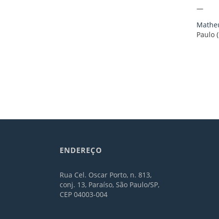
—
Matheu
Paulo 
ENDEREÇO
Rua Cel. Oscar Porto, n. 813,
conj. 13, Paraíso, São Paulo/SP,
CEP 04003-004