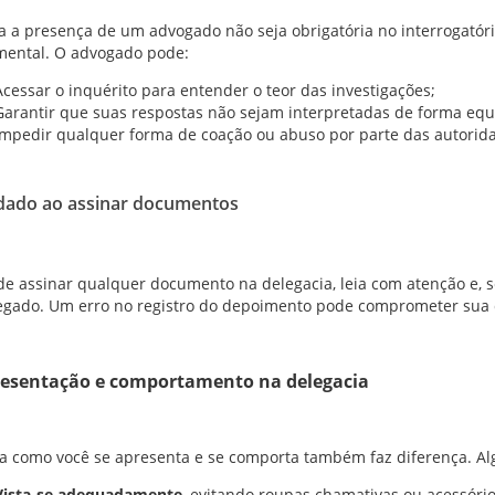
 a presença de um advogado não seja obrigatória no interrogatório
ental. O advogado pode:
Acessar o inquérito para entender o teor das investigações;
Garantir que suas respostas não sejam interpretadas de forma equ
Impedir qualquer forma de coação ou abuso por parte das autorid
idado ao assinar documentos
de assinar qualquer documento na delegacia, leia com atenção e, se 
egado. Um erro no registro do depoimento pode comprometer sua 
resentação e comportamento na delegacia
a como você se apresenta e se comporta também faz diferença. 
Vista-se adequadamente
, evitando roupas chamativas ou acessórios