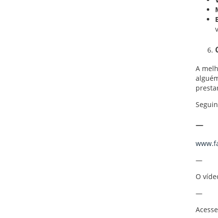
A melh
alguém
presta
Seguin
—
www.fa
—
O víde
—
Acesse