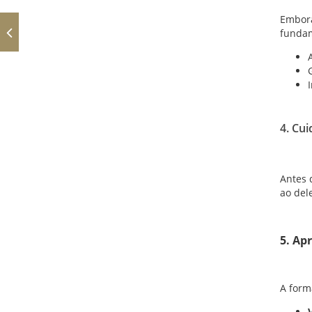
Embora
fundam
4. Cu
Antes 
ao del
5. Ap
A form