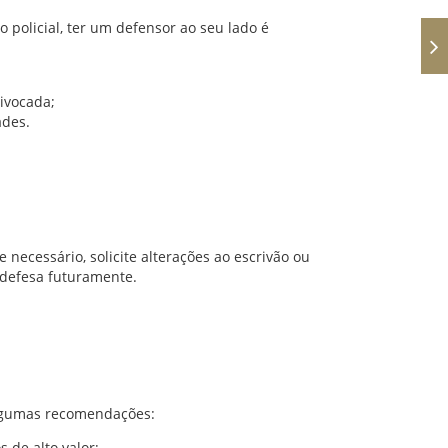
 policial, ter um defensor ao seu lado é
ivocada;
ades.
necessário, solicite alterações ao escrivão ou
defesa futuramente.
Algumas recomendações:
 de alto valor;