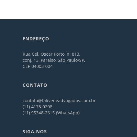
ENDEREÇO
Rua Cel. Oscar Porto, n. 813,
conj. 13, Paraíso, São Paulo/SP,
CEP 04003-004
CONTATO
contato@faliveneadvogados.com.br
(11) 4175-0208
(11) 95348-2615 (WhatsApp)
SIGA-NOS