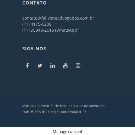
CONTATO
contato@faliveneadvogados.com.br
(11) 4175-0208
(11) 95348-2615 (WhatsApp)
SIGA-NOS
Matheus Falivene Sociedade Individual de Advocacia -
OAB 25.367/SP - CNPJ 30.608.849/0001-03
Manage consent