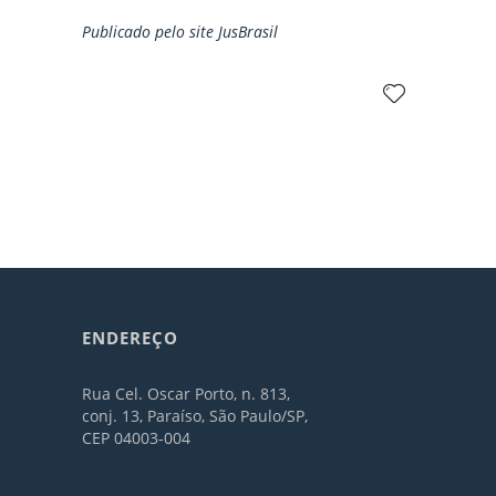
Publicado pelo site JusBrasil
ENDEREÇO
Rua Cel. Oscar Porto, n. 813,
conj. 13, Paraíso, São Paulo/SP,
CEP 04003-004