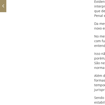
Eviden
interp
que de
Penal 
Da mes
novo e
No mes
com fu
entend
Isso n
porém,
São ne
norma 
Além d
formas
tempor
jurisp
Sendo 
estabi