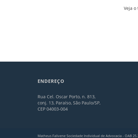
Veja o 
ENDEREÇO
Rua Cel. Oscar Porto, n. 813,
conj. 13, Paraíso, São Paulo/SP,
CEP 04003-004
Matheus Falivene Sociedade Individual de Advocacia - OAB 25.