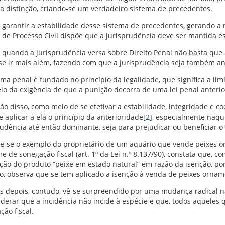
a distinção, criando-se um verdadeiro sistema de precedentes.
a garantir a estabilidade desse sistema de precedentes, gerando a n
 de Processo Civil dispõe que a jurisprudência deve ser mantida est
 quando a jurisprudência versa sobre Direito Penal não basta que a
se ir mais além, fazendo com que a jurisprudência seja também an
ema penal é fundado no princípio da legalidade, que significa a li
io da exigência de que a punição decorra de uma lei penal anterio
ão disso, como meio de se efetivar a estabilidade, integridade e c
e aplicar a ela o princípio da anterioridade
[2]
, especialmente naq
rudência até então dominante, seja para prejudicar ou beneficiar o 
e-se o exemplo do proprietário de um aquário que vende peixes orn
me de sonegação fiscal (art. 1º da Lei n.º 8.137/90), constata que, 
ação do produto “peixe em estado natural” em razão da isenção, po
o, observa que se tem aplicado a isenção à venda de peixes orname
 depois, contudo, vê-se surpreendido por uma mudança radical na
iderar que a incidência não incide à espécie e que, todos aqueles
ção fiscal.