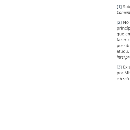
[1]
Sobr
Coment
[2]
No 
princí
que em
fazer 
possib
atuou,
interpr
[3]
Exi
por Mi
e irret