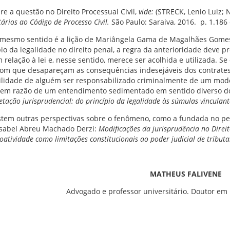
e a questão no Direito Processual Civil,
vide:
(STRECK, Lenio Luiz;
ários ao Código de Processo Civil.
São Paulo: Saraiva, 2016. p. 1.186 
mesmo sentido é a lição de Mariângela Gama de Magalhães Gomes: “
pio da legalidade no direito penal, a regra da anterioridade deve
 relação à lei e, nesse sentido, merece ser acolhida e utilizada. S
com que desapareçam as consequências indesejáveis dos contrates n
ilidade de alguém ser responsabilizado criminalmente de um mo
 em razão de um entendimento sedimentado em sentido diverso do q
etação jurisprudencial: do princípio da legalidade às súmulas vinculant
stem outras perspectivas sobre o fenômeno, como a fundada no p
sabel Abreu Machado Derzi:
Modificações da jurisprudência no Direit
roatividade como limitações constitucionais ao poder judicial de tributa
MATHEUS FALIVENE
Advogado e professor universitário. Doutor em 