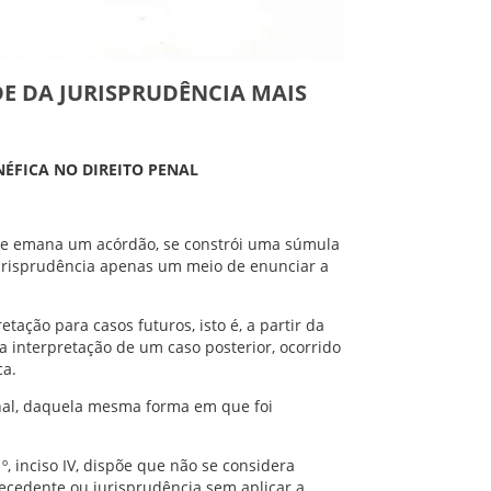
DE DA JURISPRUDÊNCIA MAIS
NÉFICA NO DIREITO PENAL
 se emana um acórdão, se constrói uma súmula
urisprudência apenas um meio de enunciar a
tação para casos futuros, isto é, a partir da
a interpretação de um caso posterior, ocorrido
ca.
bunal, daquela mesma forma em que foi
º, inciso IV, dispõe que não se considera
cedente ou jurisprudência sem aplicar a