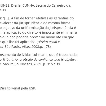
 NUNES, Dierle; CUNHA, Leonardo Carneiro da.
e ss.
[…]. A fim de tornar efetivas as garantias do
 prevalecer na jurisprudência da mesma forma
e o objetivo da uniformização da jurisprudência é
a aplicação do direito, é importante eliminar a
do que não poderia prever no momento em que
ue lhe foi aplicado”. (
Direito Penal e
es.
São Paulo: Atlas, 2008.p. 173).
ensamento de Niklas Luhmann, que é trabalhada
o Tributário: proteção da confiança, boa-fé objetiva
r
. São Paulo: Noeses, 2009. p. 316 e ss.
Direito Penal pela USP.