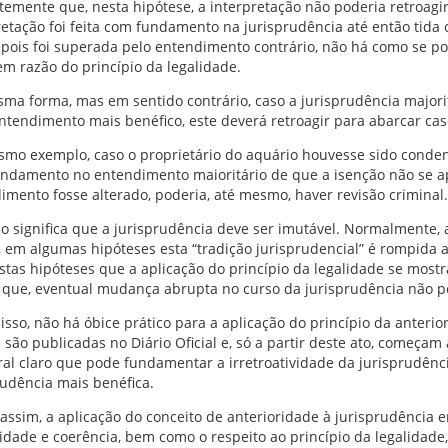
temente que, nesta hipótese, a interpretação não poderia retroagir,
retação foi feita com fundamento na jurisprudência até então tida
pois foi superada pelo entendimento contrário, não há como se pos
em razão do princípio da legalidade.
ma forma, mas em sentido contrário, caso a jurisprudência majorit
ntendimento mais benéfico, este deverá retroagir para abarcar ca
mo exemplo, caso o proprietário do aquário houvesse sido condena
ndamento no entendimento maioritário de que a isenção não se apl
imento fosse alterado, poderia, até mesmo, haver revisão criminal.
ão significa que a jurisprudência deve ser imutável. Normalmente,
 em algumas hipóteses esta “tradição jurisprudencial” é rompida 
stas hipóteses que a aplicação do princípio da legalidade se mostr
que, eventual mudança abrupta no curso da jurisprudência não po
isso, não há óbice prático para a aplicação do princípio da anterio
 são publicadas no Diário Oficial e, só a partir deste ato, começam 
al claro que pode fundamentar a irretroatividade da jurisprudênci
rudência mais benéfica.
assim, a aplicação do conceito de anterioridade à jurisprudência 
lidade e coerência, bem como o respeito ao princípio da legalidade,