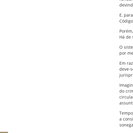
devind
E, par
Código
Porém,
Há de 
O sist
por me
Em raz
deve-s
jurisp
Imagin
do cri
circul
assunt
Tempos
a cons
sonega