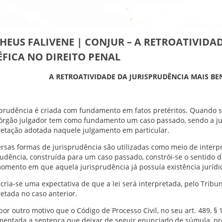
HEUS FALIVENE | CONJUR – A RETROATIVIDA
ÉFICA NO DIREITO PENAL
A RETROATIVIDADE DA JURISPRUDÊNCIA MAIS BE
sprudência é criada com fundamento em fatos pretéritos. Quando
o órgão julgador tem como fundamento um caso passado, sendo a j
retação adotada naquele julgamento em particular.
ersas formas de jurisprudência são utilizadas como meio de interpre
rudência, construída para um caso passado, constrói-se o sentido d
mento em que aquela jurisprudência já possuía existência jurídi
 cria-se uma expectativa de que a lei será interpretada, pelo Tri
retada no caso anterior.
por outro motivo que o Código de Processo Civil, no seu art. 489, § 1
entada a sentença que deixar de seguir enunciado de súmula, pre