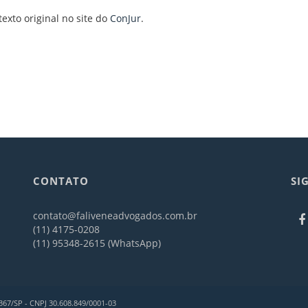
texto original no site do
ConJur
.
CONTATO
SI
contato@faliveneadvogados.com.br
(11) 4175-0208
(11) 95348-2615 (WhatsApp)
367/SP - CNPJ 30.608.849/0001-03