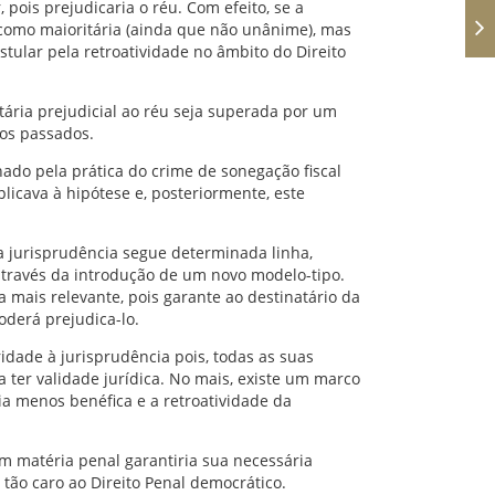
 pois prejudicaria o réu. Com efeito, se a
 como maioritária (ainda que não unânime), mas
tular pela retroatividade no âmbito do Direito
ária prejudicial ao réu seja superada por um
sos passados.
do pela prática do crime de sonegação fiscal
icava à hipótese e, posteriormente, este
 a jurisprudência segue determinada linha,
através da introdução de um novo modelo-tipo.
a mais relevante, pois garante ao destinatário da
derá prejudica-lo.
ridade à jurisprudência pois, todas as suas
a ter validade jurídica. No mais, existe um marco
a menos benéfica e a retroatividade da
em matéria penal garantiria sua necessária
 tão caro ao Direito Penal democrático.