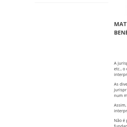
MAT
BEN
A juri
etc., 
interp
As div
jurisp
num mo
Assim,
interp
Não é 
fundam