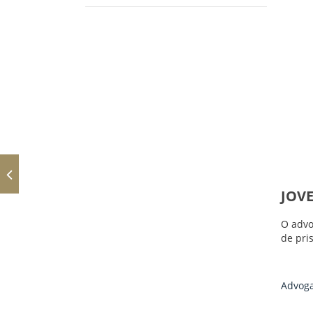
JOVE
O advo
de pri
Advoga