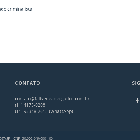
do criminalista
CONTATO
SI
contato@faliveneadvogados.com.br
(11) 4175-0208
(11) 95348-2615 (WhatsApp)
367/SP - CNPJ 30.608.849/0001-03