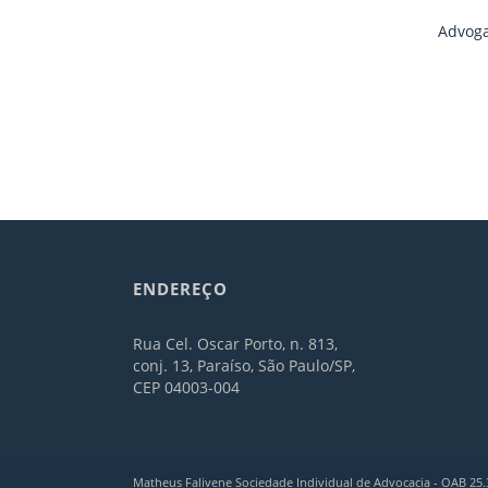
Advoga
ENDEREÇO
Rua Cel. Oscar Porto, n. 813,
conj. 13, Paraíso, São Paulo/SP,
CEP 04003-004
Matheus Falivene Sociedade Individual de Advocacia - OAB 25.