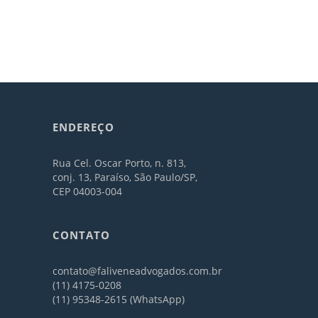
ENDEREÇO
Rua Cel. Oscar Porto, n. 813,
conj. 13, Paraíso, São Paulo/SP,
CEP 04003-004
CONTATO
contato@faliveneadvogados.com.br
(11) 4175-0208
(11) 95348-2615 (WhatsApp)