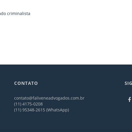
do criminalista
CONTATO
SI
contato@faliveneadvogados.com.br
(11) 4175-0208
(11) 95348-2615 (WhatsApp)