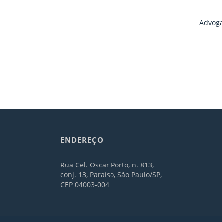
Advoga
ENDEREÇO
Rua Cel. Oscar Porto, n. 813,
conj. 13, Paraíso, São Paulo/SP,
CEP 04003-004