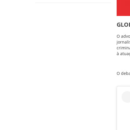
GLO
O advo
jornali
crimin
à atua
O deba