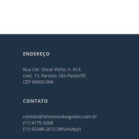
ENDEREÇO
Rua Cel. Oscar Porto, n. 813,
conj. 13, Paraíso, São Paulo/SP,
CEP 04003-004
CONTATO
contato@faliveneadvogados.com.br
(11) 4175-0208
(11) 95348-2615 (WhatsApp)