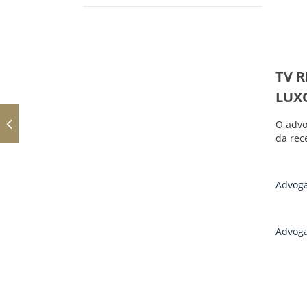
TV 
LUXO
O advo
da rec
Advoga
Advoga