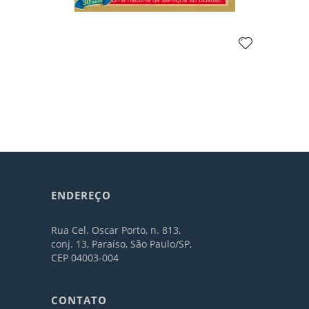
ENDEREÇO
Rua Cel. Oscar Porto, n. 813,
conj. 13, Paraíso, São Paulo/SP,
CEP 04003-004
CONTATO