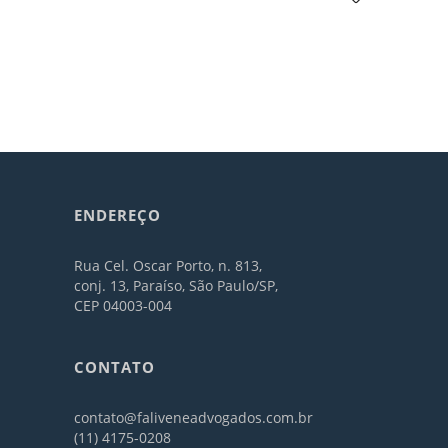
ENDEREÇO
Rua Cel. Oscar Porto, n. 813,
conj. 13, Paraíso, São Paulo/SP,
CEP 04003-004
CONTATO
contato@faliveneadvogados.com.br
(11) 4175-0208