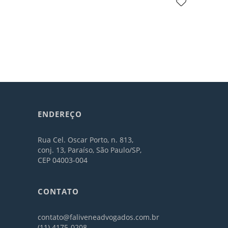
ENDEREÇO
Rua Cel. Oscar Porto, n. 813,
conj. 13, Paraíso, São Paulo/SP,
CEP 04003-004
CONTATO
contato@faliveneadvogados.com.br
(11) 4175-0208