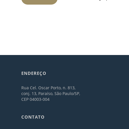
ENDEREÇO
Rua Cel. Oscar Porto, n. 813,
conj. 13, Paraíso, São Paulo/SP,
CEP 04003-004
CONTATO