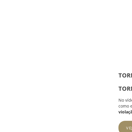
TOR
TOR
No víd
como e
violaç
VE