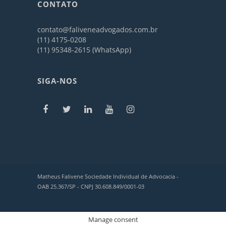
CONTATO
contato@faliveneadvogados.com.br
(11) 4175-0208
(11) 95348-2615 (WhatsApp)
SIGA-NOS
Matheus Falivene Sociedade Individual de Advocacia -
OAB 25.367/SP - CNPJ 30.608.849/0001-03
Manage consent