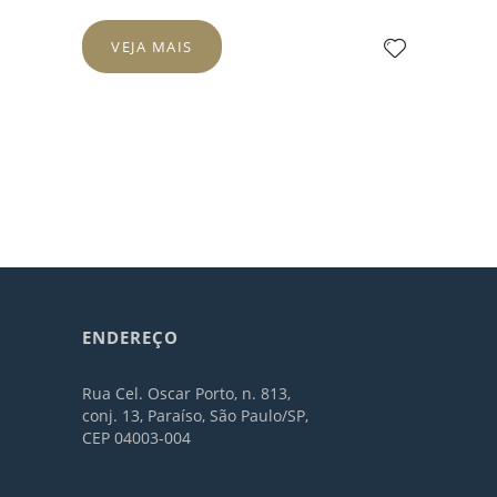
VEJA MAIS
ENDEREÇO
Rua Cel. Oscar Porto, n. 813,
conj. 13, Paraíso, São Paulo/SP,
CEP 04003-004