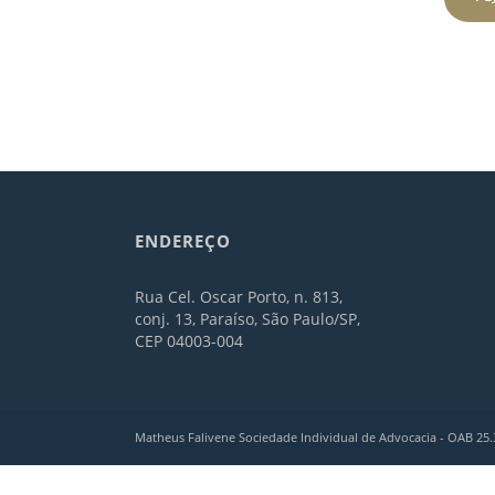
ENDEREÇO
Rua Cel. Oscar Porto, n. 813,
conj. 13, Paraíso, São Paulo/SP,
CEP 04003-004
Matheus Falivene Sociedade Individual de Advocacia - OAB 25.