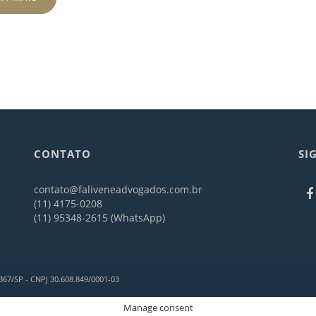
CONTATO
SI
contato@faliveneadvogados.com.br
(11) 4175-0208
(11) 95348-2615 (WhatsApp)
367/SP - CNPJ 30.608.849/0001-03
Manage consent