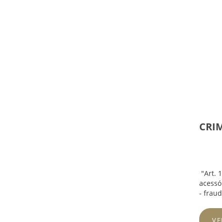
CRIM
"Art. 
acessó
- fraud
VE