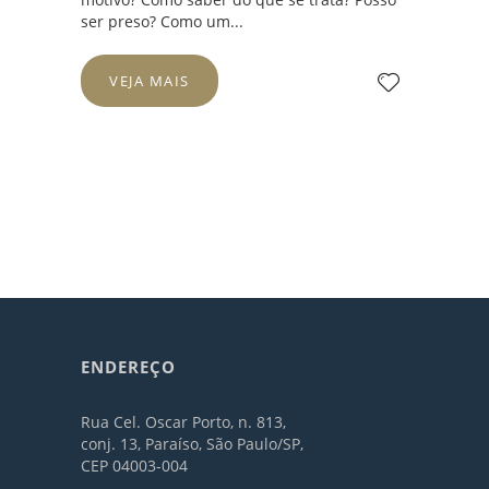
ser preso? Como um...
VEJA MAIS
ENDEREÇO
Rua Cel. Oscar Porto, n. 813,
conj. 13, Paraíso, São Paulo/SP,
CEP 04003-004