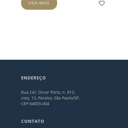
VEJA MAIS
ENDEREÇO
Rua Cel. Oscar Porto, n. 813,
conj. 13, Paraíso, São Paulo/SP,
CEP 04003-004
CONTATO