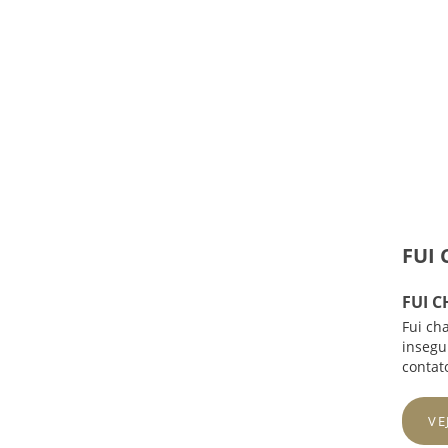
FUI
FUI 
Fui ch
insegu
contat
VE