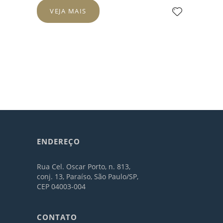
VEJA MAIS
ENDEREÇO
Rua Cel. Oscar Porto, n. 813,
conj. 13, Paraíso, São Paulo/SP,
CEP 04003-004
CONTATO