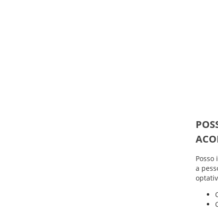
POSS
ACO
Posso 
a pess
optati