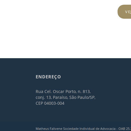
VE
ENDEREÇO
Rua Cel. Oscar Porto, n. 813,
conj. 13, Paraíso, São Paulo/SP,
CEP 04003-004
Matheus Falivene Sociedade Individual de Advocacia - OAB 25.