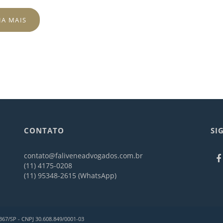
JA MAIS
CONTATO
SI
contato@faliveneadvogados.com.br
(11) 4175-0208
(11) 95348-2615 (WhatsApp)
367/SP - CNPJ 30.608.849/0001-03