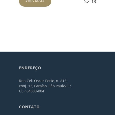
VEJA MAIS
13
ENDEREÇO
Rua Cel. Oscar Porto, n. 813,
conj. 13, Paraíso, São Paulo/SP,
CEP 04003-004
CONTATO