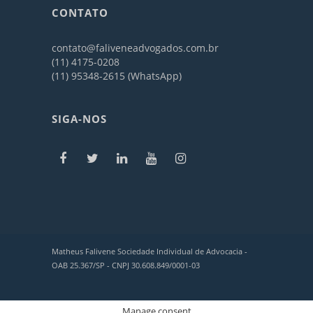
CONTATO
contato@faliveneadvogados.com.br
(11) 4175-0208
(11) 95348-2615 (WhatsApp)
SIGA-NOS
Matheus Falivene Sociedade Individual de Advocacia -
OAB 25.367/SP - CNPJ 30.608.849/0001-03
Manage consent