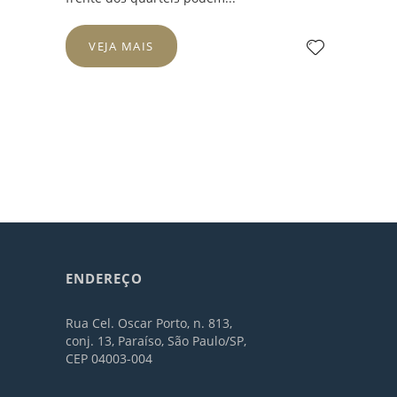
VEJA MAIS
ENDEREÇO
Rua Cel. Oscar Porto, n. 813,
conj. 13, Paraíso, São Paulo/SP,
CEP 04003-004