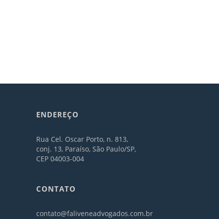
ENDEREÇO
Rua Cel. Oscar Porto, n. 813,
conj. 13, Paraíso, São Paulo/SP,
CEP 04003-004
CONTATO
contato@faliveneadvogados.com.br