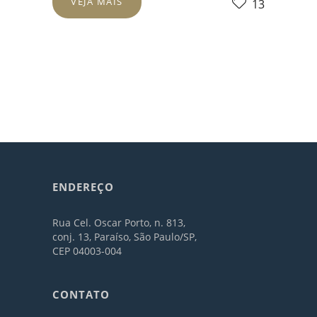
VEJA MAIS
13
ENDEREÇO
Rua Cel. Oscar Porto, n. 813,
conj. 13, Paraíso, São Paulo/SP,
CEP 04003-004
CONTATO