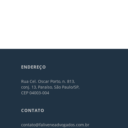
ENDEREÇO
Rua Cel. Oscar Porto, n. 813,
conj. 13, Paraíso, São Paulo/SP,
CEP 04003-004
CONTATO
contato@faliveneadvogados.com.br