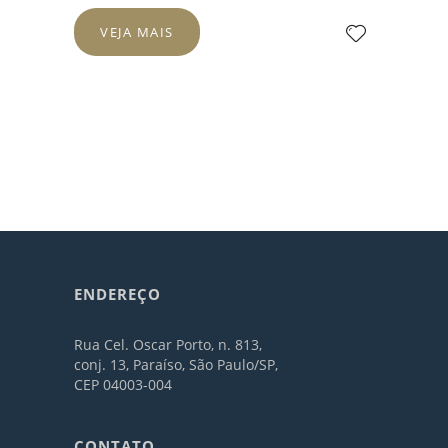
VEJA MAIS
ENDEREÇO
Rua Cel. Oscar Porto, n. 813,
conj. 13, Paraíso, São Paulo/SP,
CEP 04003-004
CONTATO