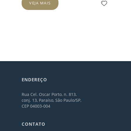
VEJA MAIS
ENDEREÇO
Rua Cel. Oscar Porto, n. 813,
conj. 13, Paraíso, São Paulo/SP,
CEP 04003-004
CONTATO