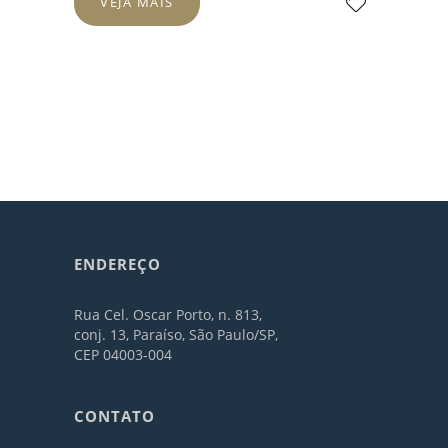
VEJA MAIS
ENDEREÇO
Rua Cel. Oscar Porto, n. 813,
conj. 13, Paraíso, São Paulo/SP,
CEP 04003-004
CONTATO