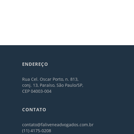
ENDEREÇO
Rua Cel. Oscar Porto, n. 813,
conj. 13, Paraíso, São Paulo/SP,
CEP 04003-004
CONTATO
contato@faliveneadvogados.com.br
(11) 4175-0208