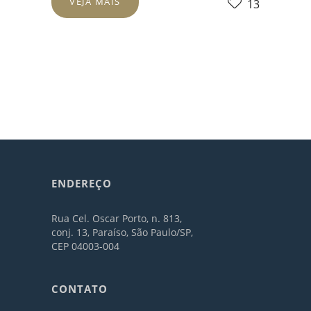
VEJA MAIS
13
ENDEREÇO
Rua Cel. Oscar Porto, n. 813,
conj. 13, Paraíso, São Paulo/SP,
CEP 04003-004
CONTATO