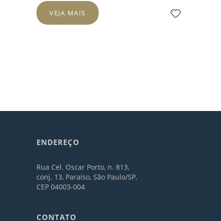
VEJA MAIS
ENDEREÇO
Rua Cel. Oscar Porto, n. 813,
conj. 13, Paraíso, São Paulo/SP,
CEP 04003-004
CONTATO