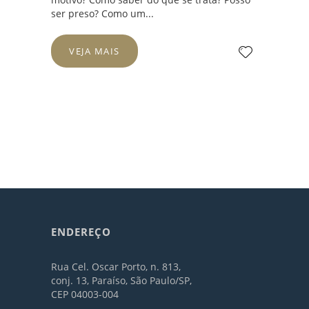
ser preso? Como um...
VEJA MAIS
ENDEREÇO
Rua Cel. Oscar Porto, n. 813,
conj. 13, Paraíso, São Paulo/SP,
CEP 04003-004