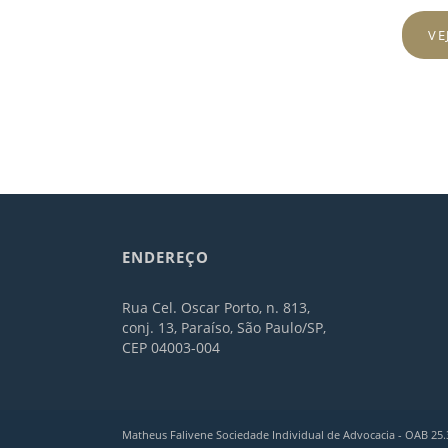
VE
ENDEREÇO
Rua Cel. Oscar Porto, n. 813,
conj. 13, Paraíso, São Paulo/SP,
CEP 04003-004
Matheus Falivene Sociedade Individual de Advocacia - OAB 25.