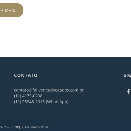
JA MAIS
CONTATO
SI
contato@faliveneadvogados.com.br
(11) 4175-0208
(11) 95348-2615 (WhatsApp)
367/SP - CNPJ 30.608.849/0001-03