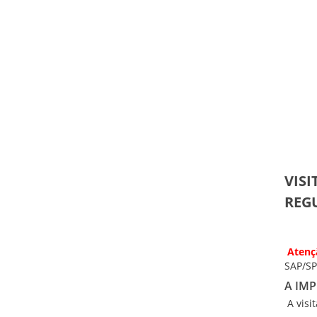
VISI
REGU
Atenç
SAP/SP
A IMP
A visi