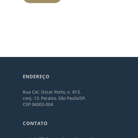
ENDEREÇO
Rua Cel. Oscar Porto, n. 813,
conj. 13, Paraíso, São Paulo/SP,
CEP 04003-004
CONTATO