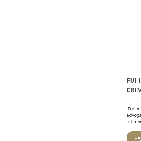
FUI 
CRI
Fui in
advoga
intimaç
VE