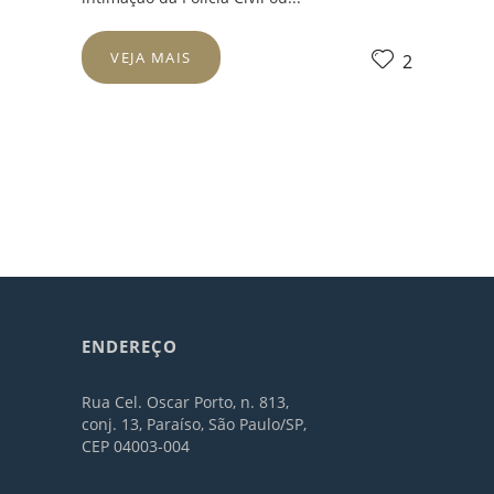
VEJA MAIS
2
ENDEREÇO
Rua Cel. Oscar Porto, n. 813,
conj. 13, Paraíso, São Paulo/SP,
CEP 04003-004