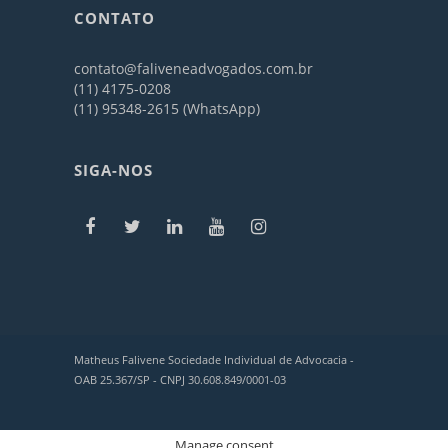
CONTATO
contato@faliveneadvogados.com.br
(11) 4175-0208
(11) 95348-2615 (WhatsApp)
SIGA-NOS
Matheus Falivene Sociedade Individual de Advocacia -
OAB 25.367/SP - CNPJ 30.608.849/0001-03
Manage consent