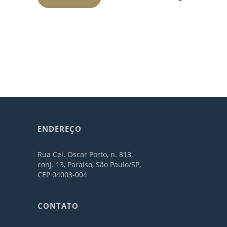
ENDEREÇO
Rua Cel. Oscar Porto, n. 813,
conj. 13, Paraíso, São Paulo/SP,
CEP 04003-004
CONTATO