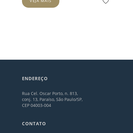
VEJA MAIS
ENDEREÇO
Rua Cel. Oscar Porto, n. 813,
conj. 13, Paraíso, São Paulo/SP,
CEP 04003-004
CONTATO