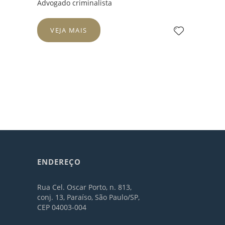
Advogado criminalista
VEJA MAIS
ENDEREÇO
Rua Cel. Oscar Porto, n. 813,
conj. 13, Paraíso, São Paulo/SP,
CEP 04003-004