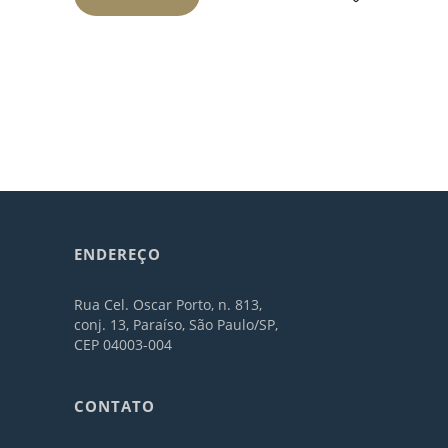
ENDEREÇO
Rua Cel. Oscar Porto, n. 813,
conj. 13, Paraíso, São Paulo/SP,
CEP 04003-004
CONTATO