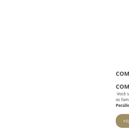
COMO
COM
Você s
os fam
Pecúli
VE