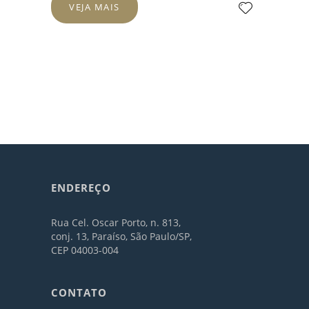
VEJA MAIS
ENDEREÇO
Rua Cel. Oscar Porto, n. 813,
conj. 13, Paraíso, São Paulo/SP,
CEP 04003-004
CONTATO