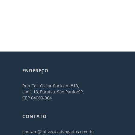
ENDEREÇO
Rua Cel. Oscar Porto, n. 813,
conj. 13, Paraíso, São Paulo/SP,
CEP 04003-004
CONTATO
contato@faliveneadvogados.com.br