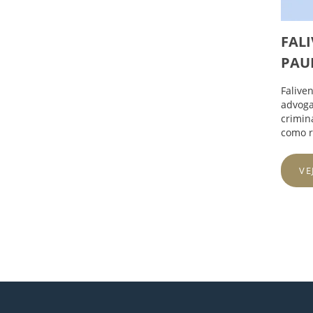
FAL
PAU
Falive
advoga
crimin
como r
VE