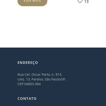
VEJA MAIS
13
ENDEREÇO
Rua Cel. Oscar Porto, n. 813,
conj. 13, Paraíso, São Paulo/SP,
CEP 04003-004
CONTATO