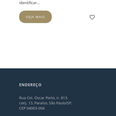
identificar...
VEJA MAIS
ENDEREÇO
Rua Cel. Oscar Porto, n. 813,
conj. 13, Paraíso, São Paulo/SP,
CEP 04003-004